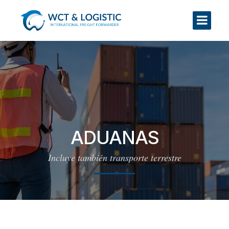
Tipo de servicio*
—Please choose an option—
FCLLCLAéreoAduanasIntegral
ADUANAS
Incluye también transporte terrestre
[group opcion_sector clear_on_hide]
[/group]
[group opcion_mercaderia clear_on_hide]