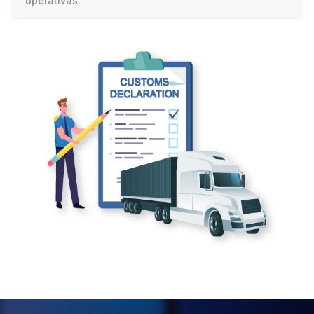
operativas.
[/group]
[group opcion_vkg clear_on_hide]
[/group]
[group opcion_cantidad clear_on_hide]
[/group]
[group opcion_incoterm clear_on_hide]
[/group]
[group opcion_other clear_on_hide]
Tipo de embarque*
—Please choose an option—FCLLCLAéreo