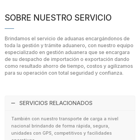
[/group]
SOBRE NUESTRO SERVICIO
Tipo*
—Please choose an option—ImportaciónExportación
Brindamos el servicio de aduanas encargándonos de
toda la gestión y trámite aduanero, con nuestro equipo
especializado en gestión aduanera que se encargara
de su despacho de importación o exportación dando
como resultado ahorro de tiempo, costos y agilizamos
para su operación con total seguridad y confianza.
[group opcion_m3 clear_on_hide]
[/group]
SERVICIOS RELACIONADOS
[group opcion_kg clear_on_hide]
También con nuestro transporte de carga a nivel
[/group]
nacional brindando de forma rápida, segura,
[group opcion_tn clear_on_hide]
unidades con GPS, competitivos y facilidades